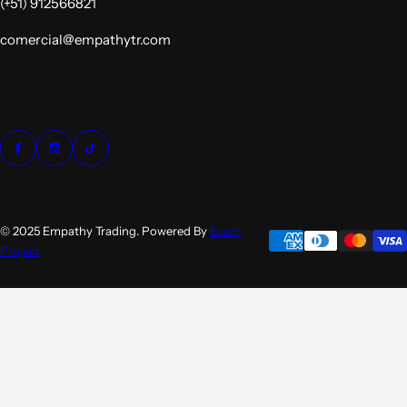
(+51) 912566821
comercial@empathytr.com
© 2025 Empathy Trading. Powered By
Ecom
Project