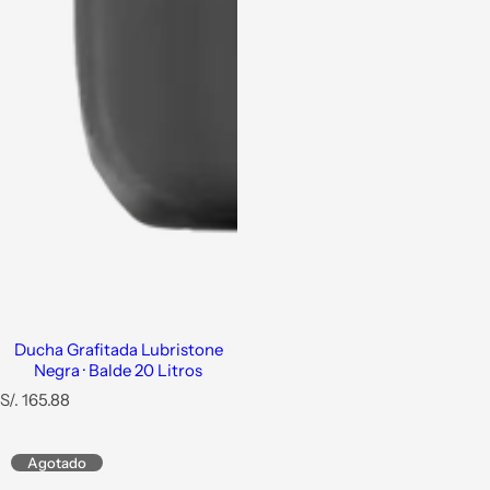
Ducha Grafitada Lubristone
Negra · Balde 20 Litros
P
S/. 165.88
r
e
c
Agotado
i