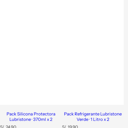
Pack Silicona Protectora
Pack Refrigerante Lubristone
Lubristone · 370ml x 2
Verde · 1 Litro x 2
P
P
S/. 24.90
S/. 19.90