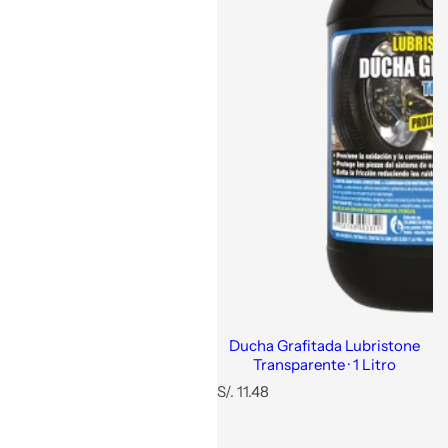
Ducha Grafitada Lubristone
Transparente · 1 Litro
P
S/. 11.48
r
e
c